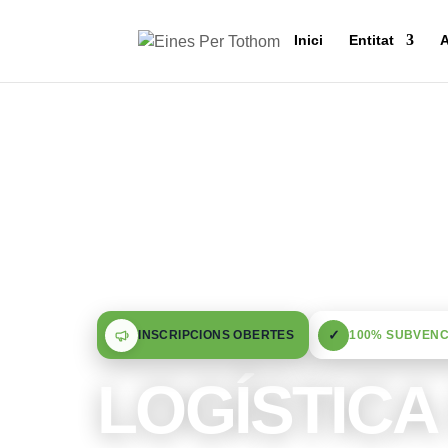
Inici
Entitat
A
✓
INSCRIPCIONS OBERTES
100% SUBVENC
LOGÍSTICA