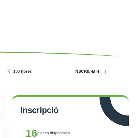
↓
150 hores
INSCRIU-M’HI
Inscripció
16
places disponibles