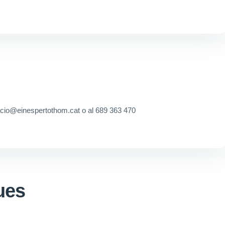
acio@einespertothom.cat o al 689 363 470
ques