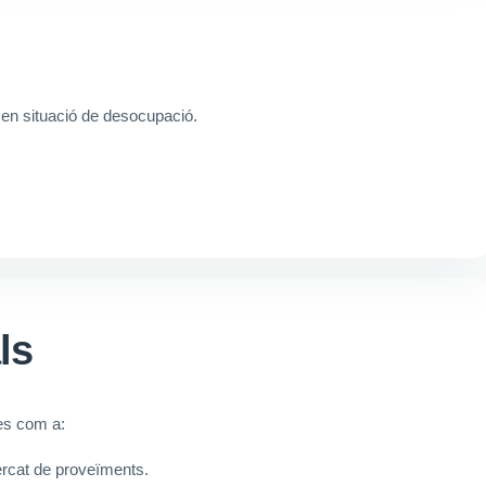
en situació de desocupació.
ls
nes com a:
rcat de proveïments.