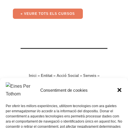
« VEURE TOTS ELS CURSOS
Inici
–
Entitat
–
Acció Social
–
Serveis
–
Contacte
Avís legal
Consentiment de cookies
Política de Privacitat
Política de Cookies
Per oferir les millors experiències, utilitzem tecnologies com ara galetes
per emmagatzemar i/o accedir a la informació del dispositiu. Donar el
consentiment a aquestes tecnologies ens permetrà processar dades com
ara el comportament de navegació o identificadors únics en aquest lloc. No
Eines per Tothom
consentir o retirar el consentiment, pot afectar negativament determinades