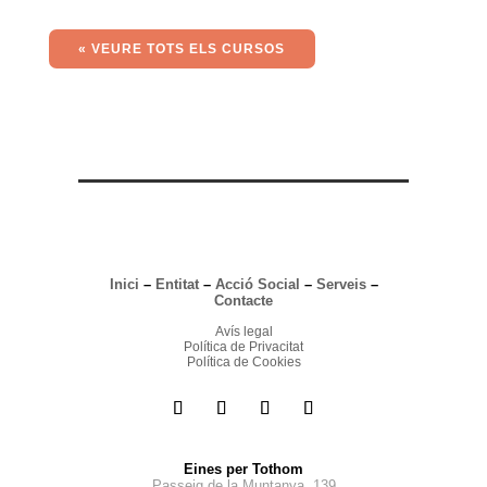
« VEURE TOTS ELS CURSOS
Inici
–
Entitat
–
Acció Social
–
Serveis
–
Contacte
Avís legal
Política de Privacitat
Política de Cookies
Eines per Tothom
Passeig de la Muntanya, 139