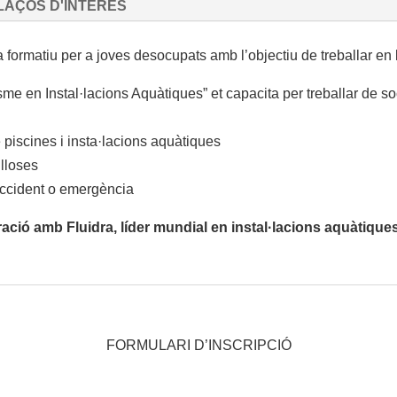
LAÇOS D'INTERÉS
ormatiu per a joves desocupats amb l’objectiu de treballar en l
isme en Instal·lacions Aquàtiques” et capacita per treballar de so
e piscines i insta·lacions aquàtiques
illoses
accident o emergència
ació amb Fluidra, líder mundial en instal·lacions aquàtique
FORMULARI D’INSCRIPCIÓ