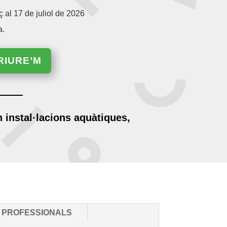
ç al
17 de juliol de 2026
a.
RIURE’M
n instal·lacions aquàtiques
,
 PROFESSIONALS