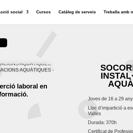
cció social
Cursos
Catàleg de serveis
Treballa amb n
SOCOR
INSTAL
AQUÀ
erció laboral en
a formació.
Joves de 16 a 29 any
Lloc d’impartició a esc
Vallès
Durada: 370h
Certificat de Professi