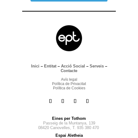
Inici
–
Entitat
–
Acció Social
–
Serveis
–
Contacte
Avís legal
Política de Privacitat
Política de Cookies
Eines per Tothom
Passeig de la Muntanya, 139
08420 Canovelles, T. 935 380 470
Espai Aletheia