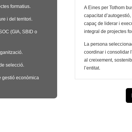
ctes formatius.
A Eines per Tothom b
capacitat d’autogestió, 
 i del territori.
capaç de liderar i exe
integral de projectes for
 SOC (GIA, SBID o
La persona seleccionad
coordinar i consolidar l
ganització.
al creixement, sostenibi
de selecció.
l’entitat.
e gestió econòmica