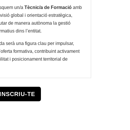
usquem un/a
Tècnic/a de Formació
amb
visió global i orientació estratègica,
cutar de manera autònoma la gestió
matius dins l’entitat.
a serà una figura clau per impulsar,
’oferta formativa, contribuint activament
litat i posicionament territorial de
INSCRIU-TE