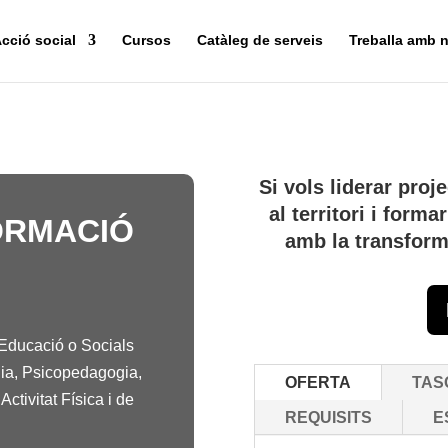
cció social
Cursos
Catàleg de serveis
Treballa amb n
Si vols liderar pro
al territori i form
ORMACIÓ
amb la transform
l’Educació o Socials
gia, Psicopedagogia,
OFERTA
TAS
ctivitat Física i de
REQUISITS
E