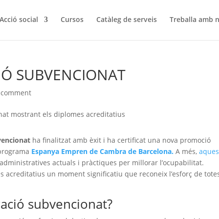
Acció social
Cursos
Catàleg de serveis
Treballa amb n
IÓ SUBVENCIONAT
 comment
vencionat
ha finalitzat amb èxit i ha certificat una nova promoció
 programa
Espanya Empren de Cambra de Barcelona.
A més,
aques
dministratives actuals i pràctiques per millorar l’ocupabilitat.
s acreditatius un moment significatiu que reconeix l’esforç de totes
ració subvencionat?