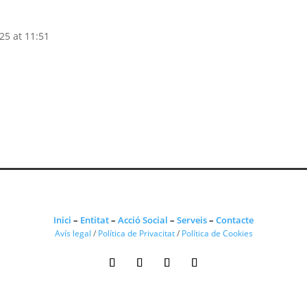
25 at 11:51
Inici
–
Entitat
–
Acció Social
–
Serveis
–
Contacte
Avís legal
/
Política de Privacitat
/
Política de Cookies