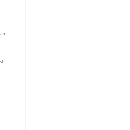
tan
st