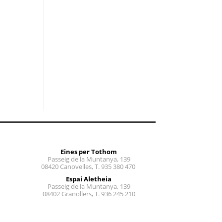
Eines per Tothom
Passeig de la Muntanya, 139
08420 Canovelles, T. 935 380 470
Espai Aletheia
Passeig de la Muntanya, 139
08402 Granollers, T. 936 245 210