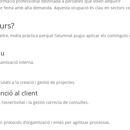
ormació professional destinada a persones que volen adquirir
 de feina amb alta demanda. Aquesta ocupació és clau en sectors c
curs?
altre, molta pràctica perquè l’alumnat pugui aplicar els continguts
iu
ganització interna.
lats a la creació i gestió de projectes.
ció al client
l’assertivitat i la gestió correcta de consultes.
l, protocols d’organització i eines per agilitzar processos.