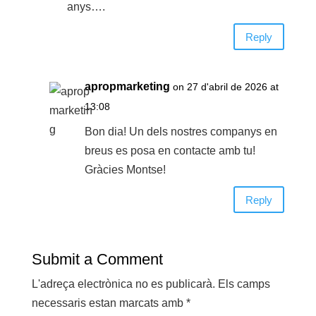
anys….
Reply
apropmarketing
on 27 d'abril de 2026 at
13:08
Bon dia! Un dels nostres companys en
breus es posa en contacte amb tu!
Gràcies Montse!
Reply
Submit a Comment
L'adreça electrònica no es publicarà.
Els camps
necessaris estan marcats amb
*