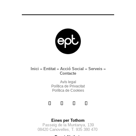
Inici
–
Entitat
–
Acció Social
–
Serveis
–
Contacte
Avís legal
Política de Privacitat
Política de Cookies
Eines per Tothom
Passeig de la Muntanya, 139
08420 Canovelles, T. 935 380 470