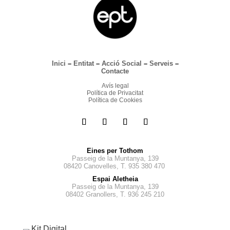
Inici
–
Entitat
–
Acció Social
–
Serveis
–
Contacte
Avís legal
Política de Privacitat
Política de Cookies
Eines per Tothom
Passeig de la Muntanya, 139
08420 Canovelles, T. 935 380 470
Espai Aletheia
Passeig de la Muntanya, 139
08402 Granollers, T. 936 245 210