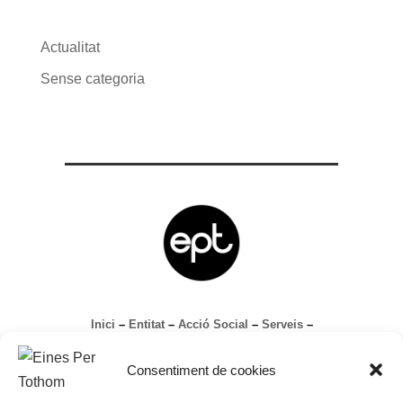
Actualitat
Sense categoria
Inici
–
Entitat
–
Acció Social
–
Serveis
–
Contacte
Avís legal
Consentiment de cookies
Política de Privacitat
Política de Cookies